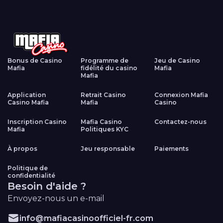
Mafia Casino offre une vaste sélection de jeux,
une plateforme optimisée pour mobile, des
promotions généreuses et un environnement
sécurisé régulé sous la licence Anjouan
Gaming.
Bonus de Casino
Programme de
Jeu de Casino
Mafia
fidélité du casino
Mafia
Mafia
Application
Retrait Casino
Connexion Mafia
Casino Mafia
Mafia
Casino
Inscription Casino
Mafia Casino
Contactez-nous
Mafia
Politiques KYC
À propos
Jeu responsable
Paiements
Politique de
confidentialité
Besoin d'aide ?
Envoyez-nous un e-mail
info@mafiacasinoofficiel-fr.com