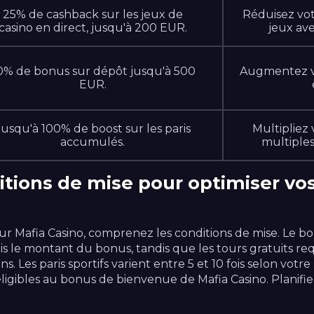
25% de cashback sur les jeux de
Réduisez vot
casino en direct, jusqu'à 200 EUR.
jeux ave
0% de bonus sur dépôt jusqu'à 500
Augmentez vo
EUR.
Jusqu'à 100% de boost sur les paris
Multipliez 
accumulés.
multiples
ditions de mise pour optimiser vo
r Mafia Casino, comprenez les conditions de mise. Le b
is le montant du bonus, tandis que les tours gratuits req
s. Les paris sportifs varient entre 5 et 10 fois selon votre 
 éligibles au bonus de bienvenue de Mafia Casino. Planifi