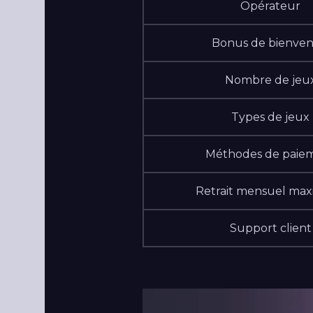
Opérateur
Bonus de bienve
Nombre de jeu
Types de jeux
Méthodes de paie
Retrait mensuel ma
Support client