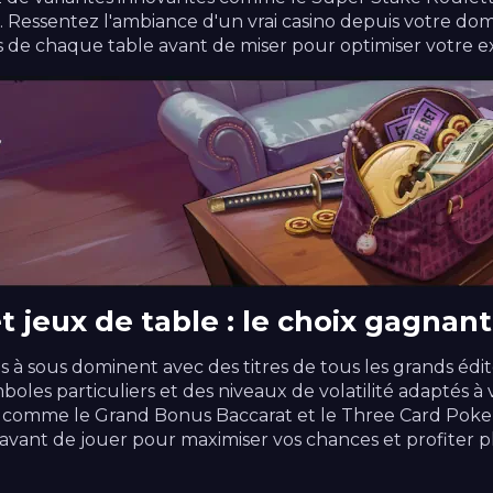
s. Ressentez l'ambiance d'un vrai casino depuis votre domic
es de chaque table avant de miser pour optimiser votre e
t jeux de table : le choix gagnan
es à sous dominent avec des titres de tous les grands é
boles particuliers et des niveaux de volatilité adaptés à
es comme le Grand Bonus Baccarat et le Three Card Pok
s avant de jouer pour maximiser vos chances et profiter 