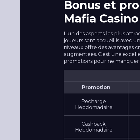
Bonus et pro
Mafia Casino
L'un des aspects les plus attra
joueurs sont accueillis avec 
niveaux offre des avantages cr
augmentées. C'est une excelle
promotions pour ne manquer a
Promotion
Recharge
Hebdomadaire
Cashback
Hebdomadaire