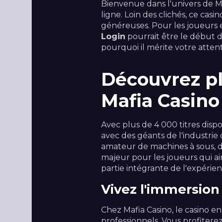
Bienvenue dans l'univers de Ma
ligne. Loin des clichés, ce ca
généreuses. Pour les joueurs e
Login
pourrait être le début d
pourquoi il mérite votre attent
Découvrez pl
Mafia Casino
Avec plus de 4 000 titres dispo
avec des géants de l'industrie
amateur de machines à sous, de 
majeur pour les joueurs qui aim
partie intégrante de l'expérien
Vivez l'immersion
Chez Mafia Casino, le casino e
professionnels. Vous profiter