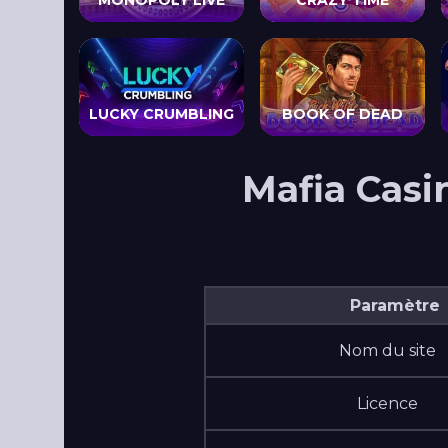
Inscription Casino Mafia
LUCKY CRUMBLING
BOOK OF DEAD
Mafia Casin
Paramètre
Nom du site
Licence