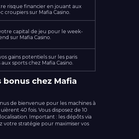
re risque financier en jouant aux
c croupiers sur Mafia Casino.
tre capital de jeu pour le week-
end sur Mafia Casino.
vos gains potentiels sur les paris
 aux sports chez Mafia Casino.
s bonus chez Mafia
onus de bienvenue pour les machines à
uièrent 40 fois. Vous disposez de 10
localisation. Important : les dépôts via
ez votre stratégie pour maximiser vos