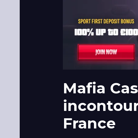
Mafia Cas
incontour
France