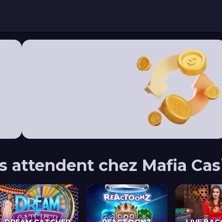
REMISE HEBDOMADAIRE
us attendent chez Mafia Cas
Remboursement
Hebdomadaire 15%
jusqu'à 3000 €
DREAM CATCHER
REACTOONZ
LIVE BA